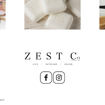
#nature_ave
act