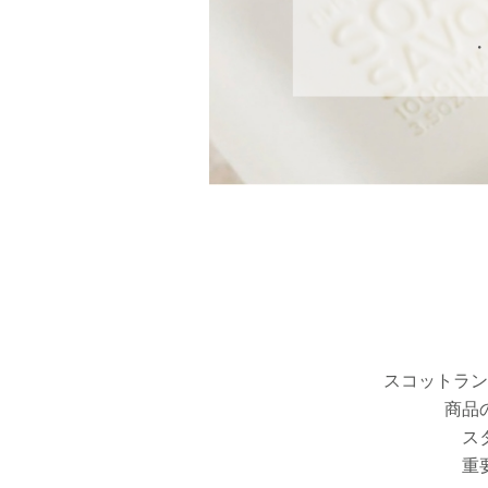
Oem
Company
Contact
スコットラン
商品
ス
重