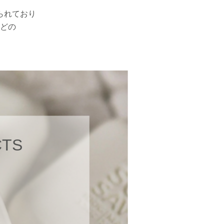
られており
どの
CTS