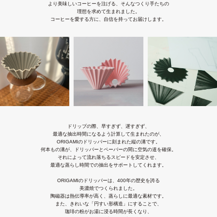
より美味しいコーヒーを注げる、そんなつくり手たちの
理想を求めて生まれました。
コーヒーを愛する方に、自信を持ってお届けします。
Shop
ドリップの際、早すぎず、遅すぎず、
最適な抽出時間になるよう計算して生まれたのが、
ORIGAMIのドリッパーに刻まれた縦の溝です。
何本もの溝が、ドリッパーとペーパーの間に空気の道を確保。
OEM
それによって流れ落ちるスピードを安定させ、
最適な蒸らし時間での抽出をサポートしてくれます。
ORIGAMIのドリッパーは、400年の歴史を誇る
美濃焼でつくられました。
陶磁器は熱伝導率が高く、蒸らしに最適な素材です。
また、きれいな「円すい形構造」にすることで、
珈琲の粉がお湯に浸る時間が長くなり、