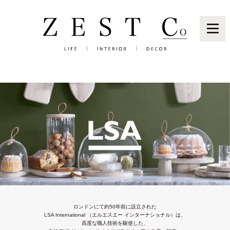
Brand
News
ロンドンにて約50年前に設立された
Shop
LSA International （エルエスエー インターナショナル）は、
高度な職人技術を駆使した、