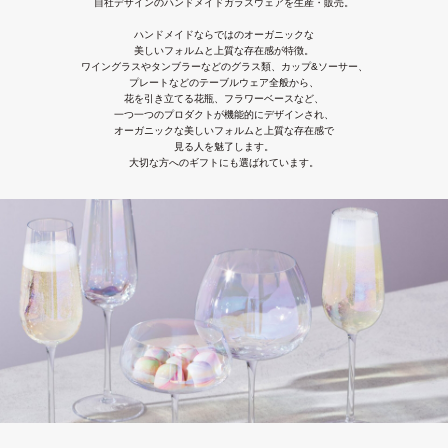
自社デザインのハンドメイドガラスウェアを生産・販売。
ハンドメイドならではのオーガニックな
美しいフォルムと上質な存在感が特徴。
ワイングラスやタンブラーなどのグラス類、カップ&ソーサー、
プレートなどのテーブルウェア全般から、
花を引き立てる花瓶、フラワーベースなど、
OEM
一つ一つのプロダクトが機能的にデザインされ、
オーガニックな美しいフォルムと上質な存在感で
見る人を魅了します。
大切な方へのギフトにも選ばれています。
Company
Contact