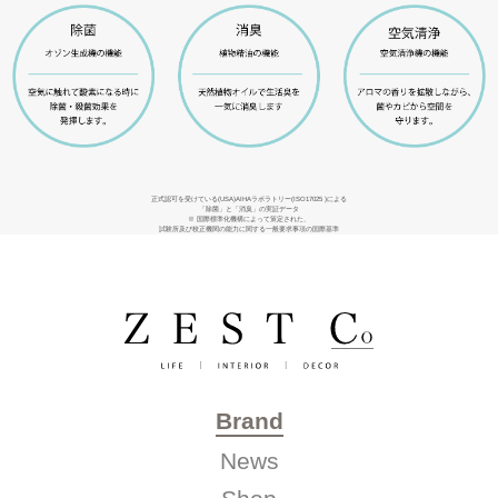
正式認可を受けている(USA)AIHAラボラトリー(ISO17025 )による
「除菌」と「消臭」の実証データ
※ 国際標準化機構によって策定された、
試験所及び校正機関の能力に関する一般要求事項の国際基準
Brand
News