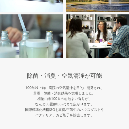
Company
Contact
除菌・消臭・空気清浄が可能
100年以上前に病院の空気清浄を目的に開発され、
芳香・除菌・消臭効果を実現しました。
植物由来100％の心地よい香りが、
なんと30畳(約56㎡)まで広がります。
国際標準化機構ISOを取得/空気中のハウスダストや
バクテリア、カビ胞子を除去します。