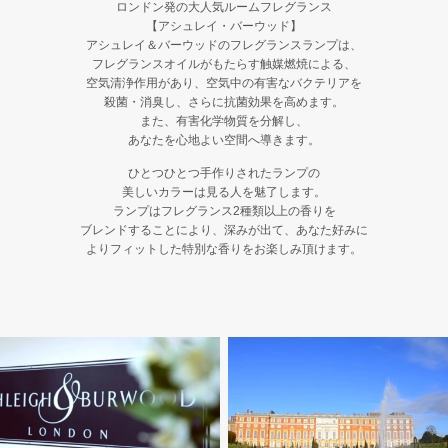
ロンドン発の大人気ルームフレグランス
【アシュレイ・バーウッド】
アシュレイ＆バーウッドのフレグランスランプは、
フレグランスオイルがもたらす触媒燃焼による、
空気清浄作用があり、空気中の有害なバクテリアを
Shop
殺菌・消臭し、さらに抗菌効果を高めます。
また、有害化学物質を分解し、
あなたを心地よい空間へ導きます。
ひとつひとつ手作りされたランプの
美しいカラーは見る人を魅了します。
ランプはフレグランス2種類以上の香りを
ブレンドすることにより、深みが出て、あなた好みに
よりフィットした特別な香りをお楽しみ頂けます。
OEM